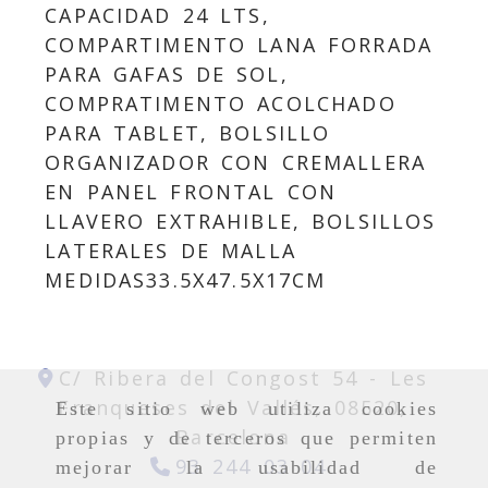
CAPACIDAD 24 LTS,
COMPARTIMENTO LANA FORRADA
PARA GAFAS DE SOL,
COMPRATIMENTO ACOLCHADO
PARA TABLET, BOLSILLO
ORGANIZADOR CON CREMALLERA
EN PANEL FRONTAL CON
LLAVERO EXTRAHIBLE, BOLSILLOS
LATERALES DE MALLA
MEDIDAS33.5X47.5X17CM
C/ Ribera del Congost 54 -
Les
Franqueses del Vallés,
08520,
Este sitio web utiliza cookies
Barcelona
propias y de terceros que permiten
93 244 03 04
mejorar la usabilidad de