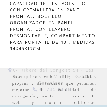
CAPACIDAD 16 LTS. BOLSILLO
CON CREMALLERA EN PANEL
FRONTAL, BOLSILLO
ORGANIZADOR EN PANEL
FRONTAL CON LLAVERO
DESMONTABLE, COMPARTIMENTO
PARA PORTATIL DE 13". MEDIDAS
34X45X17CM
C/ Ribera del Congost 54 -
Les
Franqueses del Vallés,
08520,
Este sitio web utiliza cookies
Barcelona
propias y de terceros que permiten
93 244 03 04
mejorar la usabilidad de
navegación, analizar el uso de la
web y mostrar publicidad