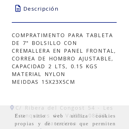
Descripción
COMPRATIMENTO PARA TABLETA
DE 7" BOLSILLO CON
CREMALLERA EN PANEL FRONTAL,
CORREA DE HOMBRO AJUSTABLE,
CAPACIDAD 2 LTS, 0.15 KGS
MATERIAL NYLON
MEIDDAS 15X23X5CM
C/ Ribera del Congost 54 -
Les
Franqueses del Vallés,
08520,
Este sitio web utiliza cookies
Barcelona
propias y de terceros que permiten