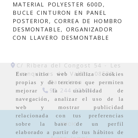
MATERIAL POLYESTER 600D,
BUCLE CINTURON EN PANEL
POSTERIOR, CORREA DE HOMBRO
DESMONTABLE, ORGANIZADOR
CON LLAVERO DESMONTABLE
C/ Ribera del Congost 54 -
Les
Franqueses del Vallés,
08520,
Este sitio web utiliza cookies
Barcelona
propias y de terceros que permiten
93 244 03 04
mejorar la usabilidad de
navegación, analizar el uso de la
web y mostrar publicidad
relacionada con tus preferencias
Inicio
sobre la base de un perfil
elaborado a partir de tus hábitos de