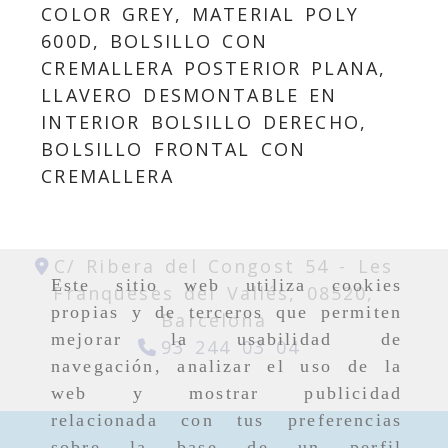
COLOR GREY, MATERIAL POLY
600D, BOLSILLO CON
CREMALLERA POSTERIOR PLANA,
LLAVERO DESMONTABLE EN
INTERIOR BOLSILLO DERECHO,
BOLSILLO FRONTAL CON
CREMALLERA
C/ Ribera del Congost 54 -
Les
Este sitio web utiliza cookies
Franqueses del Vallés,
08520,
propias y de terceros que permiten
Barcelona
mejorar la usabilidad de
93 244 03 04
navegación, analizar el uso de la
web y mostrar publicidad
relacionada con tus preferencias
sobre la base de un perfil