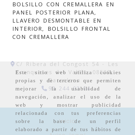
BOLSILLO CON CREMALLERA EN
PANEL POSTERIOR PLANA,
LLAVERO DESMONTABLE EN
INTERIOR, BOLSILLO FRONTAL
CON CREMALLERA
C/ Ribera del Congost 54 -
Les
Franqueses del Vallés,
08520,
Este sitio web utiliza cookies
Barcelona
propias y de terceros que permiten
93 244 03 04
mejorar la usabilidad de
navegación, analizar el uso de la
web y mostrar publicidad
relacionada con tus preferencias
Inicio
sobre la base de un perfil
elaborado a partir de tus hábitos de