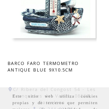
BARCO FARO TERMOMETRO
ANTIQUE BLUE 9X10.5CM
C/ Ribera del Congost 54 -
Les
Franqueses del Vallés,
08520,
Este sitio web utiliza cookies
Barcelona
propias y de terceros que permiten
93 244 03 04