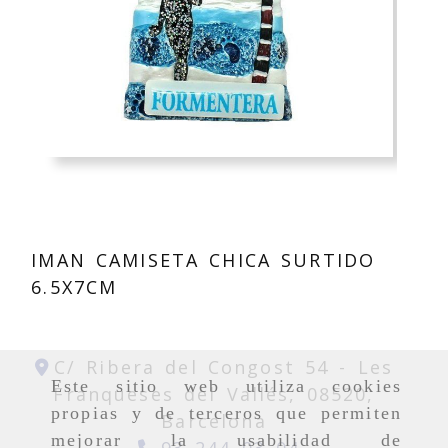
IMAN CAMISETA CHICA SURTIDO
6.5X7CM
C/ Ribera del Congost 54 -
Les
Este sitio web utiliza cookies
Franqueses del Vallés,
08520,
propias y de terceros que permiten
Barcelona
mejorar la usabilidad de
93 244 03 04