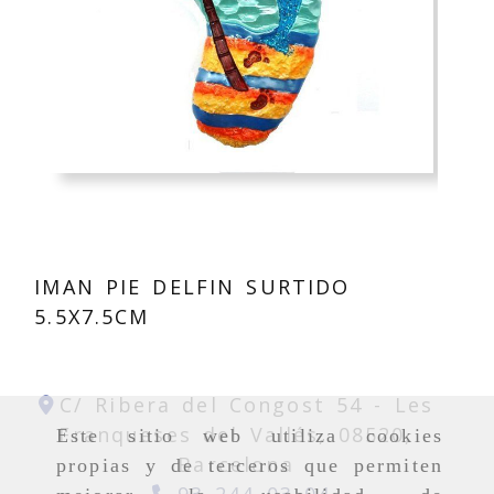
IMAN PIE DELFIN SURTIDO
5.5X7.5CM
C/ Ribera del Congost 54 -
Les
Franqueses del Vallés,
08520,
Este sitio web utiliza cookies
Barcelona
propias y de terceros que permiten
93 244 03 04