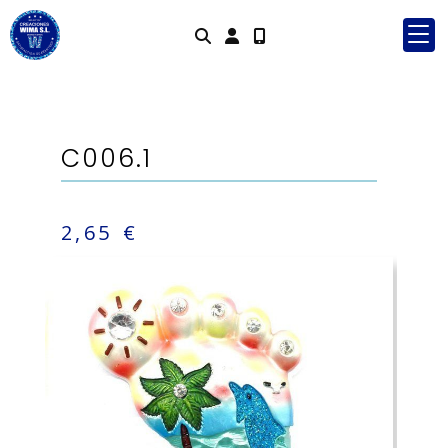
Identifícate
C006.1
2,65 €