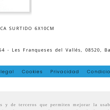
ICA SURTIDO 6X10CM
 54 -
Les Franqueses del Vallés,
08520,
B
 legal
Cookies
Privacidad
Condici
as y de terceros que permiten mejorar la usab