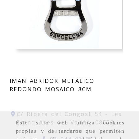
IMAN ABRIDOR METALICO
REDONDO MOSAICO 8CM
C/ Ribera del Congost 54 -
Les
Franqueses del Vallés,
08520,
Este sitio web utiliza cookies
Barcelona
propias y de terceros que permiten
93 244 03 04