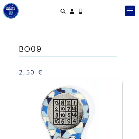
Identifícate
BO09
2,50 €