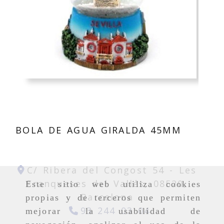
BOLA DE AGUA GIRALDA 45MM
C/ Ribera del Congost 54 -
Les
Franqueses del Vallés,
08520,
Este sitio web utiliza cookies
Barcelona
propias y de terceros que permiten
93 244 03 04
mejorar la usabilidad de