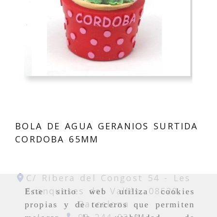
BOLA DE AGUA GERANIOS SURTIDA
CORDOBA 65MM
C/ Ribera del Congost 54 -
Les
Franqueses del Vallés,
08520,
Este sitio web utiliza cookies
Barcelona
propias y de terceros que permiten
93 244 03 04