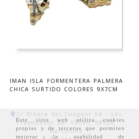
IMAN ISLA FORMENTERA PALMERA
CHICA SURTIDO COLORES 9X7CM
C/ Ribera del Congost 54 -
Les
Este sitio web utiliza cookies
Franqueses del Vallés,
08520,
propias y de terceros que permiten
Barcelona
mejorar la usabilidad de
93 244 03 04