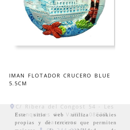
IMAN FLOTADOR CRUCERO BLUE
5.5CM
C/ Ribera del Congost 54 -
Les
Franqueses del Vallés,
08520,
Este sitio web utiliza cookies
Barcelona
propias y de terceros que permiten
93 244 03 04