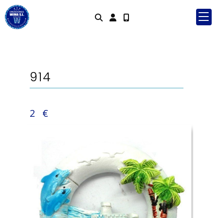
Identifícate
914
2 €