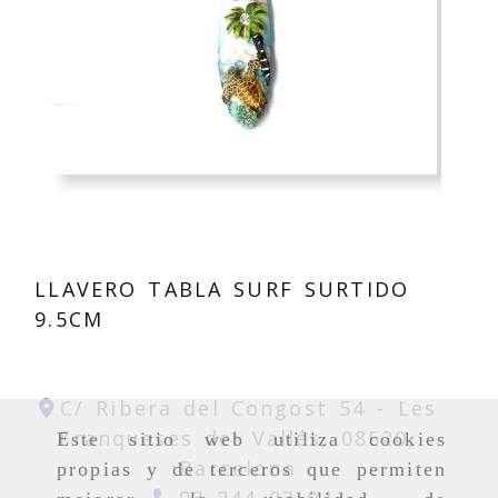
LLAVERO TABLA SURF SURTIDO
9.5CM
C/ Ribera del Congost 54 -
Les
Franqueses del Vallés,
08520,
Este sitio web utiliza cookies
Barcelona
propias y de terceros que permiten
93 244 03 04