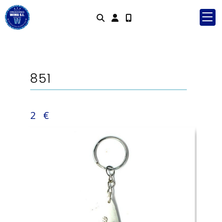
Identifícate
851
2 €