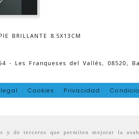
IE BRILLANTE 8.5X13CM
 54 -
Les Franqueses del Vallés,
08520,
B
 legal
Cookies
Privacidad
Condici
as y de terceros que permiten mejorar la usab