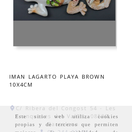
IMAN LAGARTO PLAYA BROWN
10X4CM
C/ Ribera del Congost 54 -
Les
Franqueses del Vallés,
08520,
Este sitio web utiliza cookies
Barcelona
propias y de terceros que permiten
93 244 03 04