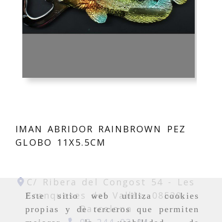
IMAN ABRIDOR RAINBROWN PEZ
GLOBO 11X5.5CM
C/ Ribera del Congost 54 -
Les
Franqueses del Vallés,
08520,
Este sitio web utiliza cookies
Barcelona
propias y de terceros que permiten
93 244 03 04