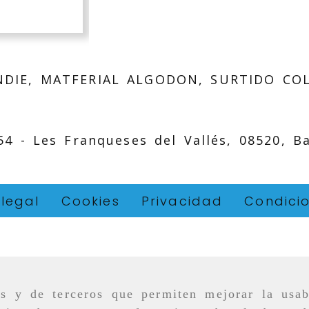
NDIE, MATFERIAL ALGODON, SURTIDO CO
 54 -
Les Franqueses del Vallés,
08520,
B
 legal
Cookies
Privacidad
Condici
as y de terceros que permiten mejorar la usab