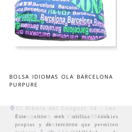
BOLSA IDIOMAS OLA BARCELONA
PURPURE
C/ Ribera del Congost 54 -
Les
Franqueses del Vallés,
08520,
Este sitio web utiliza cookies
Barcelona
propias y de terceros que permiten
93 244 03 04