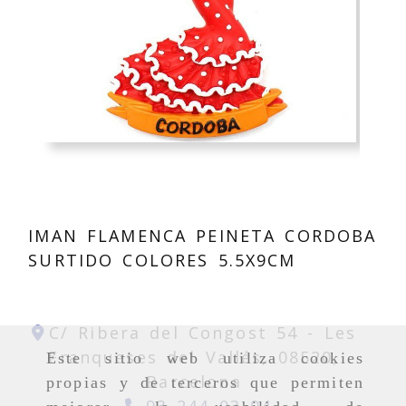
IMAN FLAMENCA PEINETA CORDOBA
SURTIDO COLORES 5.5X9CM
C/ Ribera del Congost 54 -
Les
Franqueses del Vallés,
08520,
Este sitio web utiliza cookies
Barcelona
propias y de terceros que permiten
93 244 03 04