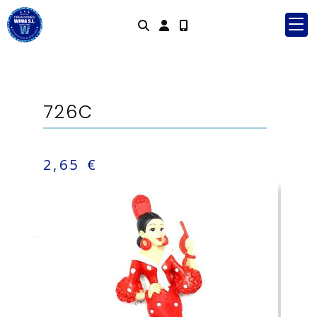
Identifícate
726C
2,65 €