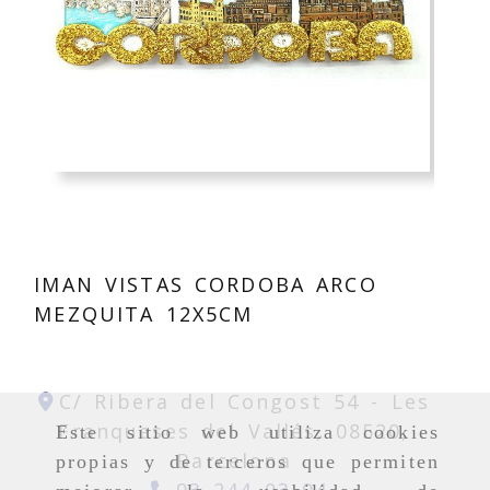
IMAN VISTAS CORDOBA ARCO
MEZQUITA 12X5CM
C/ Ribera del Congost 54 -
Les
Franqueses del Vallés,
08520,
Este sitio web utiliza cookies
Barcelona
propias y de terceros que permiten
93 244 03 04