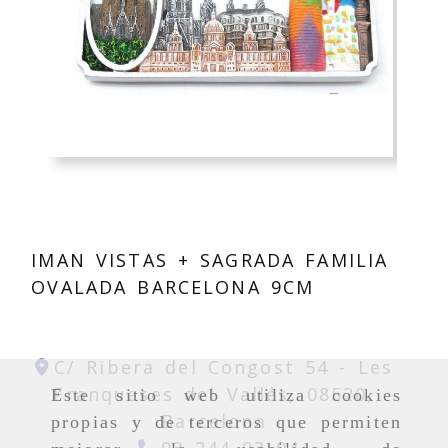
IMAN VISTAS + SAGRADA FAMILIA
OVALADA BARCELONA 9CM
C/ Ribera del Congost 54 -
Les
Franqueses del Vallés,
08520,
Este sitio web utiliza cookies
Barcelona
propias y de terceros que permiten
93 244 03 04