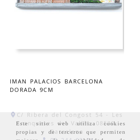
IMAN PALACIOS BARCELONA
DORADA 9CM
C/ Ribera del Congost 54 -
Les
Franqueses del Vallés,
08520,
Este sitio web utiliza cookies
Barcelona
propias y de terceros que permiten
93 244 03 04