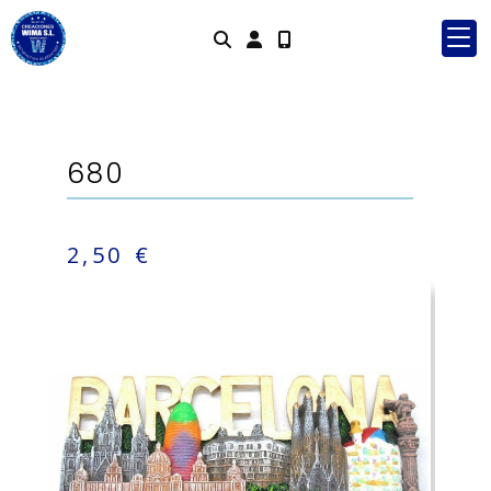
Identifícate
680
2,50 €