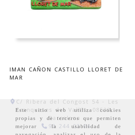
IMAN CAÑON CASTILLO LLORET DE
MAR
C/ Ribera del Congost 54 -
Les
Franqueses del Vallés,
08520,
Este sitio web utiliza cookies
Barcelona
propias y de terceros que permiten
93 244 03 04
mejorar la usabilidad de
navegación, analizar el uso de la