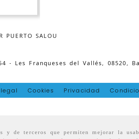
R PUERTO SALOU
 54 -
Les Franqueses del Vallés,
08520,
B
 legal
Cookies
Privacidad
Condici
as y de terceros que permiten mejorar la usab