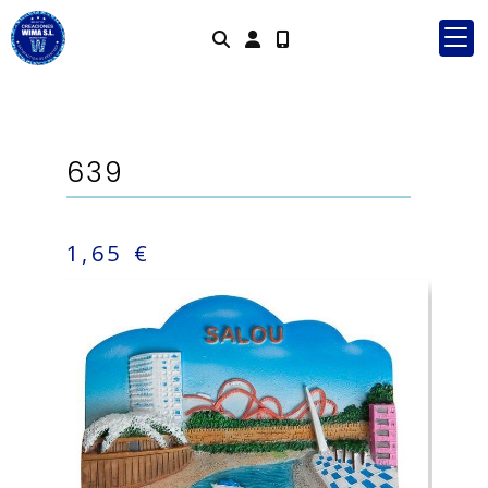
Identifícate
639
1,65 €