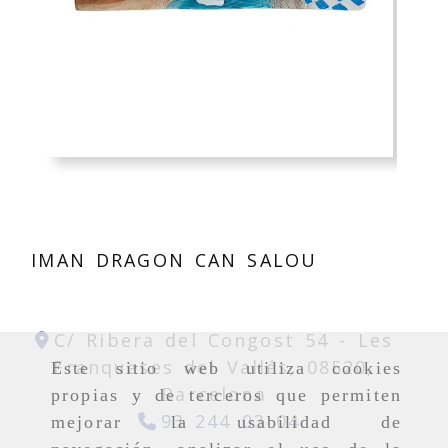
IMAN DRAGON CAN SALOU
C/ Ribera del Congost 54 -
Les
Franqueses del Vallés,
08520,
Este sitio web utiliza cookies
Barcelona
propias y de terceros que permiten
93 244 03 04
mejorar la usabilidad de