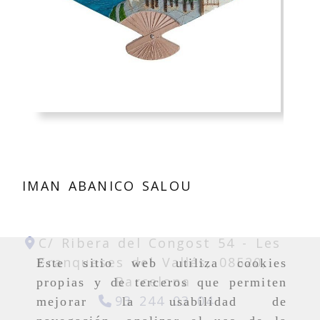
IMAN ABANICO SALOU
C/ Ribera del Congost 54 -
Les
Franqueses del Vallés,
08520,
Este sitio web utiliza cookies
Barcelona
propias y de terceros que permiten
93 244 03 04
mejorar la usabilidad de