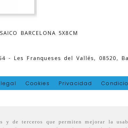
SAICO BARCELONA 5X8CM
 54 -
Les Franqueses del Vallés,
08520,
B
 legal
Cookies
Privacidad
Condici
as y de terceros que permiten mejorar la usab