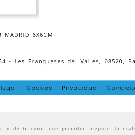
R MADRID 6X6CM
 54 -
Les Franqueses del Vallés,
08520,
B
 legal
Cookies
Privacidad
Condici
as y de terceros que permiten mejorar la usab