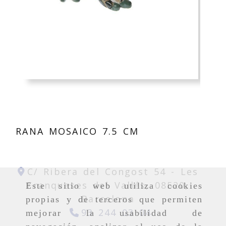
RANA MOSAICO 7.5 CM
C/ Ribera del Congost 54 -
Les
Franqueses del Vallés,
08520,
Este sitio web utiliza cookies
Barcelona
propias y de terceros que permiten
93 244 03 04
mejorar la usabilidad de