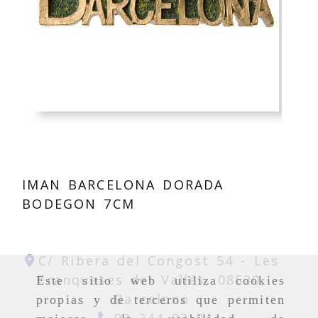
IMAN BARCELONA DORADA
BODEGON 7CM
C/ Ribera del Congost 54 -
Les
Franqueses del Vallés,
08520,
Este sitio web utiliza cookies
Barcelona
propias y de terceros que permiten
93 244 03 04