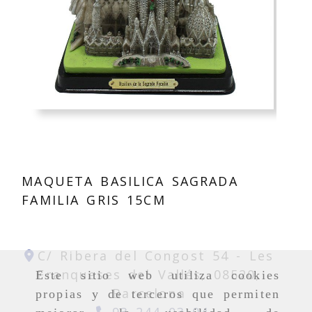
MAQUETA BASILICA SAGRADA
FAMILIA GRIS 15CM
C/ Ribera del Congost 54 -
Les
Franqueses del Vallés,
08520,
Este sitio web utiliza cookies
Barcelona
propias y de terceros que permiten
93 244 03 04