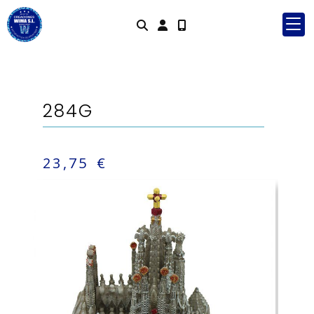
Identifícate
284G
23,75 €