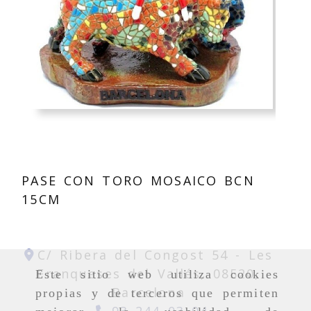
PASE CON TORO MOSAICO BCN
15CM
C/ Ribera del Congost 54 -
Les
Franqueses del Vallés,
08520,
Este sitio web utiliza cookies
Barcelona
propias y de terceros que permiten
93 244 03 04