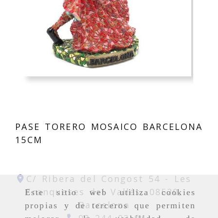
PASE TORERO MOSAICO BARCELONA
15CM
C/ Ribera del Congost 54 -
Les
Franqueses del Vallés,
08520,
Este sitio web utiliza cookies
Barcelona
propias y de terceros que permiten
93 244 03 04