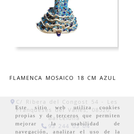
FLAMENCA MOSAICO 18 CM AZUL
C/ Ribera del Congost 54 -
Les
Este sitio web utiliza cookies
Franqueses del Vallés,
08520,
propias y de terceros que permiten
Barcelona
mejorar la usabilidad de
93 244 03 04
navegación, analizar el uso de la