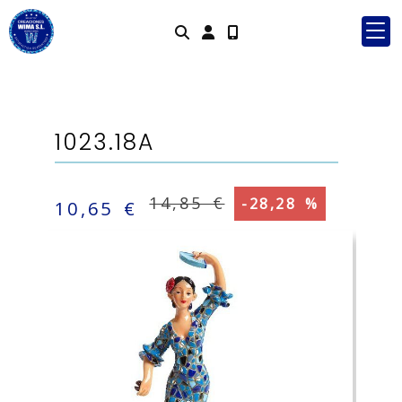
Identifícate
1023.18A
14,85 €
-28,28 %
10,65 €