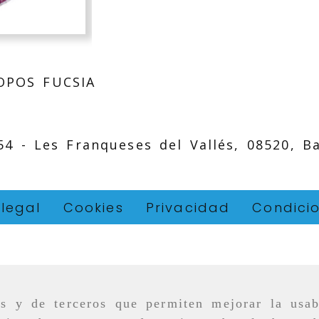
OPOS FUCSIA
 54 -
Les Franqueses del Vallés,
08520,
B
 legal
Cookies
Privacidad
Condici
as y de terceros que permiten mejorar la usab