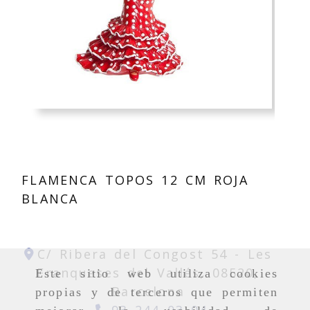
FLAMENCA TOPOS 12 CM ROJA
BLANCA
C/ Ribera del Congost 54 -
Les
Franqueses del Vallés,
08520,
Este sitio web utiliza cookies
Barcelona
propias y de terceros que permiten
93 244 03 04