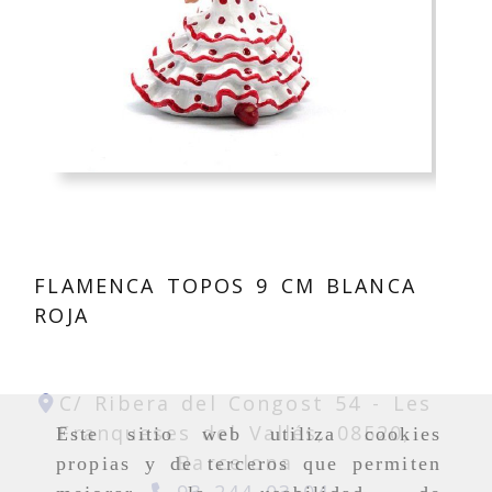
FLAMENCA TOPOS 9 CM BLANCA
ROJA
C/ Ribera del Congost 54 -
Les
Franqueses del Vallés,
08520,
Este sitio web utiliza cookies
Barcelona
propias y de terceros que permiten
93 244 03 04